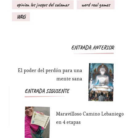
opinion los juegos del calamar
word real games
WRG
Navegación
ENTRADA ANTERIOR
de
entradas
El poder del perdón para una
mente sana
ENTRADA SIGUIENTE
Maravilloso Camino Lebaniego
en 4 etapas