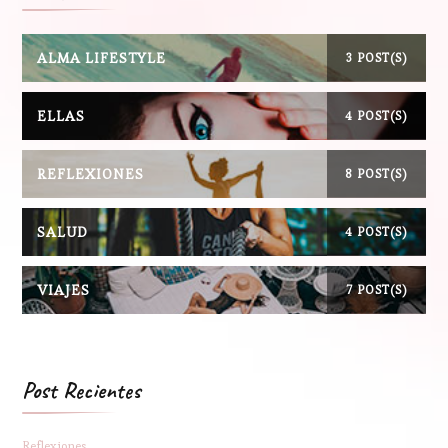
ALMA LIFESTYLE
3 POST(S)
ELLAS
4 POST(S)
REFLEXIONES
8 POST(S)
SALUD
4 POST(S)
VIAJES
7 POST(S)
Post Recientes
Reflexiones