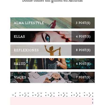
Dónde comer sin gluten en Asturias
ALMA LIFESTYLE
3 POST(S)
ELLAS
4 POST(S)
REFLEXIONES
8 POST(S)
SALUD
4 POST(S)
VIAJES
7 POST(S)