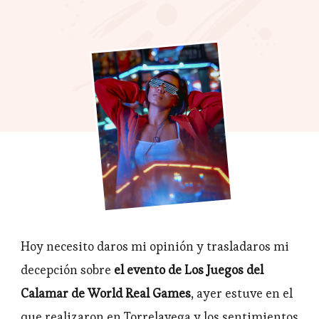
Decepción
en
los
Juegos
del
Calamar
de
WRG
Hoy necesito daros mi opinión y trasladaros mi
decepción sobre
el evento de Los Juegos del
Calamar de World Real Games
, ayer estuve en el
que realizaron en Torrelavega y los sentimientos